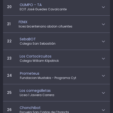
OLIMPO - TA
20
ECIT José Guedes Cavalcante
FENIX
21
liceo bicentenario abdon cifuentes
SebaBOT
22
Colegio San Sebastián
Los Cortocircuitos
23
Colegio William Kilpatrick
Prometeus
24
Fundacion Mustakis - Programa Cyt
Los comegalletas
25
Liceo 1 Javiera Carrera
Chonchibot
26
Escuela San Carlos de Chonchi