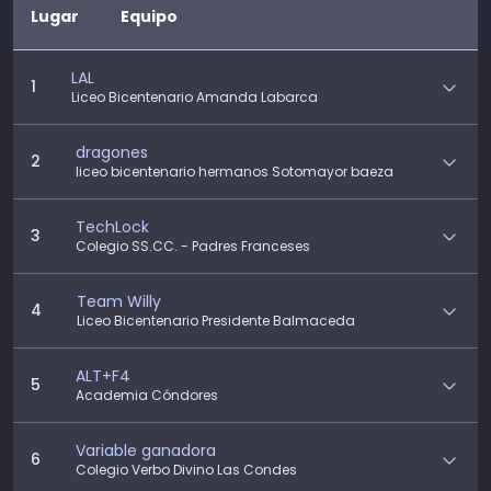
Lugar
Equipo
LAL
1
Liceo Bicentenario Amanda Labarca
dragones
2
liceo bicentenario hermanos Sotomayor baeza
TechLock
3
Colegio SS.CC. - Padres Franceses
Team Willy
4
Liceo Bicentenario Presidente Balmaceda
ALT+F4
5
Academia Cóndores
Variable ganadora
6
Colegio Verbo Divino Las Condes