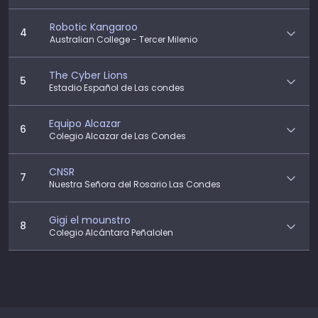
Robotic Kangaroo
4
Australian College - Tercer Milenio
The Cyber Lions
5
Estadio Español de Las condes
Equipo Alcazar
6
Colegio Alcazar de Las Condes
CNSR
7
Nuestra Señora del Rosario Las Condes
Gigi el mounstro
8
Colegio Alcántara Peñalolen