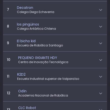
Decatron
7
Colegio Diego Echeverria
los pingüinos
8
Colegio Antártica Chilena
El bicho kid
9
Escuela de Robótica Santiago
PEQUENO GIGANTE HDY
10
Centro de Inovação Tecnológica
R2D2
11
Escuela Industrial superior de Valparaíso
Odín
12
Academia Nacional de Robótica
CLC Robot
13