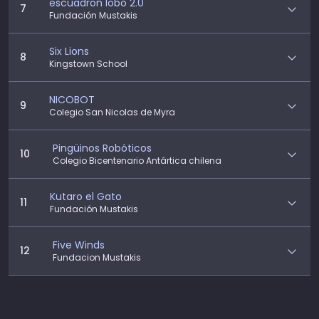
escuadron lobo 2.0
7
Fundación Mustakis
Six Lions
8
Kingstown School
NICOBOT
9
Colegio San Nicolas de Myra
Pingüinos Robóticos
10
Colegio Bicentenario Antártica chilena
Kutaro el Gato
11
Fundación Mustakis
Five Winds
12
Fundacion Mustakis