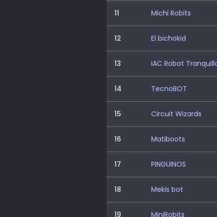
11
Michi Robits
12
El bichokid
13
IAC Robot Tranquill
14
TecnoBOT
15
Circuit Wizards
16
Matiboots
17
PINGUINOS
18
Mekis bot
19
MiniRobits