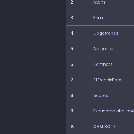
2
Atom
3
Fénix
4
Gogotrones
5
Dragones
6
Tambots
7
StFrancisBots
8
Licbots
9
Escuadrón alfa lob
10
CHALIBOTS