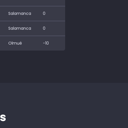
Salamanca
0
Salamanca
0
Olmué
-10
s