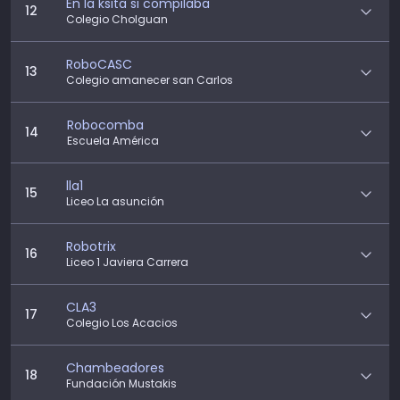
En la ksita si compilaba
12
Colegio Cholguan
RoboCASC
13
Colegio amanecer san Carlos
Robocomba
14
Escuela América
lla1
15
Liceo La asunción
Robotrix
16
Liceo 1 Javiera Carrera
CLA3
17
Colegio Los Acacios
Chambeadores
18
Fundación Mustakis