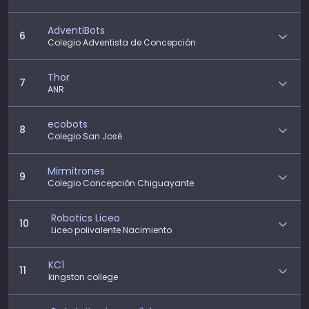
AdventiBots
6
Colegio Adventista de Concepción
Thor
7
ANR
ecobots
8
Colegio San José
Mirmitrones
9
Colegio Concepción Chiguayante
Robotics Liceo
10
Liceo polivalente Nacimiento
KC1
11
kingston college