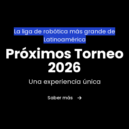
La liga de robótica más grande de
Latinoamérica
Próximos Torneo
2026
Una experiencia única
Saber más