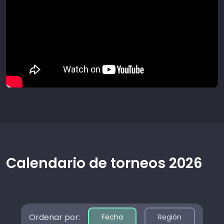
Calendario de torneos 2026
Ordenar por:
Fecha
Región