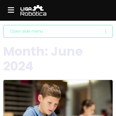
Menu
Open side menu
Month:
June
2024