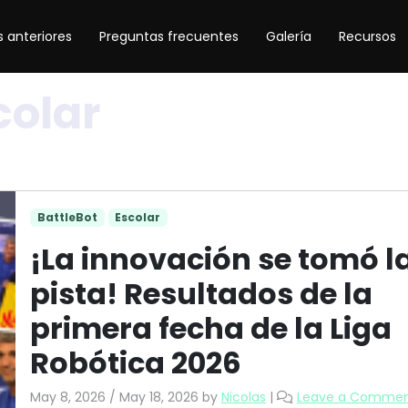
 anteriores
Preguntas frecuentes
Galería
Recursos
colar
BattleBot
Escolar
¡La innovación se tomó l
pista! Resultados de la
primera fecha de la Liga
Robótica 2026
May 8, 2026
/
May 18, 2026
by
Nicolas
|
Leave a Comme