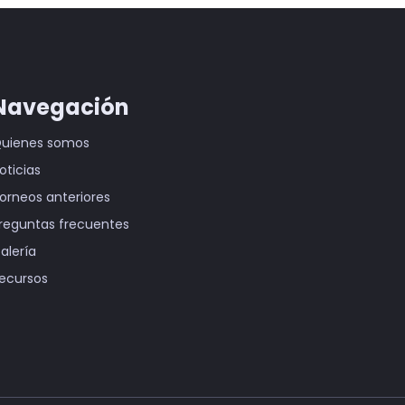
Navegación
uienes somos
oticias
orneos anteriores
reguntas frecuentes
alería
ecursos