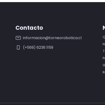
Contacto
Q
informacion@torneorobotica.cl
N
(+569) 6236 1159
T
P
G
R