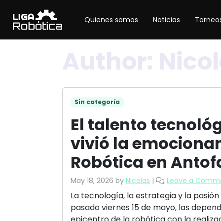
Quienes somos
Noticias
Torneos
Author:
Nico
Sin categoría
El talento tecnológ
vivió la emocionan
Robótica en Anto
May 18, 2026
by
Nicolas
|
Leave a Comm
La tecnología, la estrategia y la pasión
pasado viernes 15 de mayo, las depen
epicentro de la robótica con la realiz