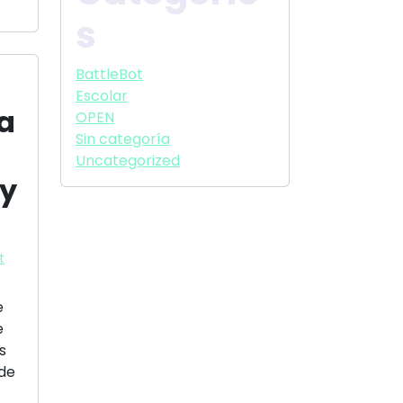
s
BattleBot
Escolar
ga
OPEN
Sin categoría
Uncategorized
 y
t
e
e
s
 de