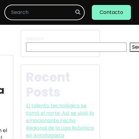
Search
Contacto
Search
Se
Recent
a
Posts
El talento tecnológico se
tomó el norte: Así se vivió la
emocionante Fecha
Regional de la Liga Robótica
 el
en Antofagasta
l