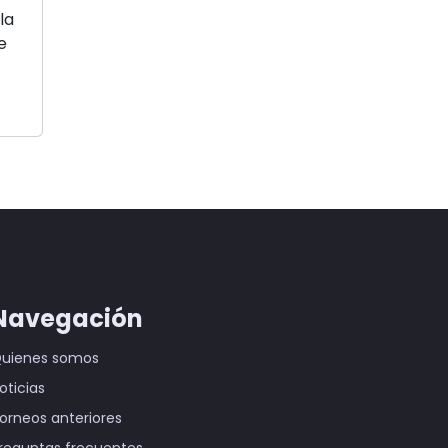
la
e
Navegación
uienes somos
oticias
orneos anteriores