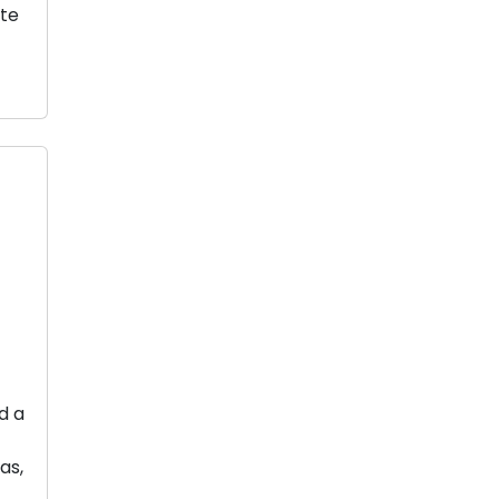
ste
d a
as,