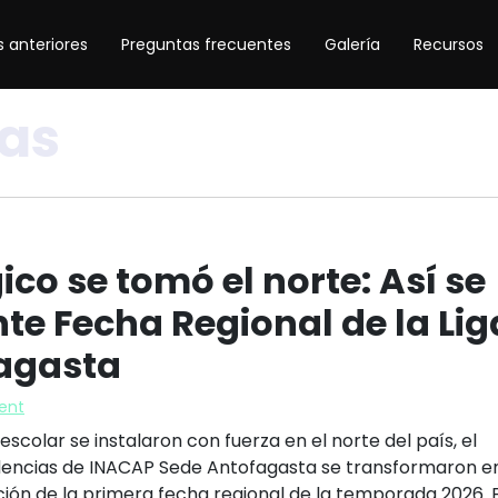
 anteriores
Preguntas frecuentes
Galería
Recursos
las
ico se tomó el norte: Así se
te Fecha Regional de la Lig
fagasta
ent
 escolar se instalaron con fuerza en el norte del país, el
dencias de INACAP Sede Antofagasta se transformaron en
ación de la primera fecha regional de la temporada 2026. E